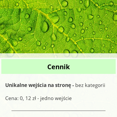
given in
/home/epanfu.pl/public_html/index.php
on line
3058
Warning
: fwrite() expects parameter 1 to be resource, bool
given in
/home/epanfu.pl/public_html/index.php
on line
3058
Warning
: flock() expects parameter 1 to be resource, bool
given in
/home/epanfu.pl/public_html/index.php
on line
3058
Warning
: fclose() expects parameter 1 to be resource, bool
given in
/home/epanfu.pl/public_html/index.php
on line
Cennik
3058
Warning
: fopen(iel/000galeria.we/d.txt): failed to open
stream: No such file or directory in
Unikalne wejścia na stronę -
bez kategorii
/home/epanfu.pl/public_html/index.php
on line
3058
Cena: 0, 12 zł - jedno wejście
Warning
: filesize(): stat failed for iel/000galeria.we/d.txt in
/home/epanfu.pl/public_html/index.php
on line
3058
Warning
: fread() expects parameter 1 to be resource, bool