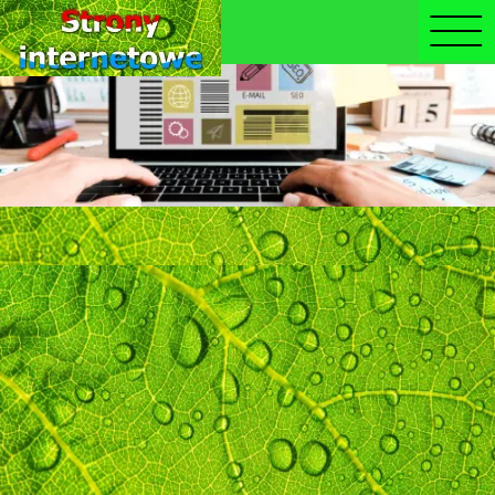
Warning
: fopen(iel/000galeria.we/licznik.txt): failed to open
stream: No such file or directory in
/home/epanfu.pl/public_html/index.php
on line
3058
Warning
: filesize(): stat failed for
iel/000galeria.we/licznik.txt in
/home/epanfu.pl/public_html/index.php
on line
3058
Warning
: fread() expects parameter 1 to be resource, bool
given in
/home/epanfu.pl/public_html/index.php
on line
3058
Warning
: fclose() expects parameter 1 to be resource, bool
given in
/home/epanfu.pl/public_html/index.php
on line
3058
Warning
: fopen(iel/000galeria.we/licznik.txt): failed to open
stream: No such file or directory in
/home/epanfu.pl/public_html/index.php
on line
3058
Warning
: flock() expects parameter 1 to be resource, bool