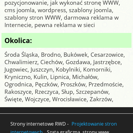
pozycjonowanie, jak wykonać stronę WWW,
cms joomla, wordpress, szablony joomla,
szablony stron WWW, darmowa reklama w
Internecie, pewna reklama w sieci
Okolica:
Środa Śląska, Brodno, Bukówek, Cesarzowice,
Chwalimierz, Ciechów, Gozdawa, Jastrzębce,
Jugowiec, Juszczyn, Kobylniki, Komorniki,
Kryniczno, Kulin, Lipnica, Michałów,
Ogrodnica, Pęczków, Proszków, Przedmoście,
Rakoszyce, Rzeczyca, Słup, Szczepanów,
Święte, Wojczyce, Wrocisławice, Zakrzów,
Strony internetowe RWD -
Projektowanie stron
internetowych
. Szata graficzna, strony www