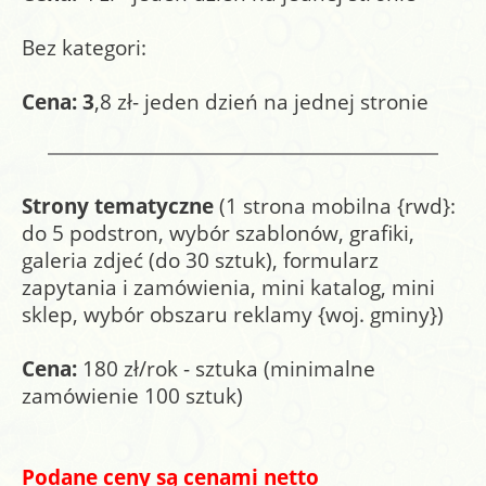
Warning
: flock() expects parameter 1 to be resource, bool
given in
/home/epanfu.pl/public_html/index.php
on line
Bez kategori:
3058
Warning
: fclose() expects parameter 1 to be resource, bool
Cena: 3
,8 zł- jeden dzień na jednej stronie
given in
/home/epanfu.pl/public_html/index.php
on line
3058
Strony tematyczne
(1 strona mobilna {rwd}:
do 5 podstron, wybór szablonów, grafiki,
galeria zdjeć (do 30 sztuk), formularz
zapytania i zamówienia, mini katalog, mini
sklep, wybór obszaru reklamy {woj. gminy})
Cena:
180 zł/rok - sztuka (minimalne
zamówienie 100 sztuk)
Podane ceny są cenami netto