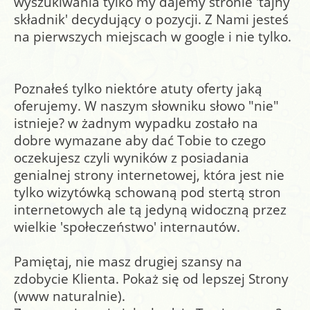
wyszukiwania tylko my dajemy stronie 'tajny
Warning
: flock() expects parameter 1 to be resource, bool
składnik' decydujący o pozycji. Z Nami jesteś
given in
/home/epanfu.pl/public_html/index.php
on line
3058
na pierwszych miejscach w google i nie tylko.
Warning
: fclose() expects parameter 1 to be resource, bool
given in
/home/epanfu.pl/public_html/index.php
on line
Poznałeś tylko niektóre atuty oferty jaką
3058
oferujemy. W naszym słowniku słowo "nie"
istnieje? w żadnym wypadku zostało na
dobre wymazane aby dać Tobie to czego
oczekujesz czyli wyników z posiadania
genialnej strony internetowej, która jest nie
tylko wizytówką schowaną pod stertą stron
internetowych ale tą jedyną widoczną przez
wielkie 'społeczeństwo' internautów.
Pamiętaj, nie masz drugiej szansy na
zdobycie Klienta. Pokaż się od lepszej Strony
(www naturalnie).