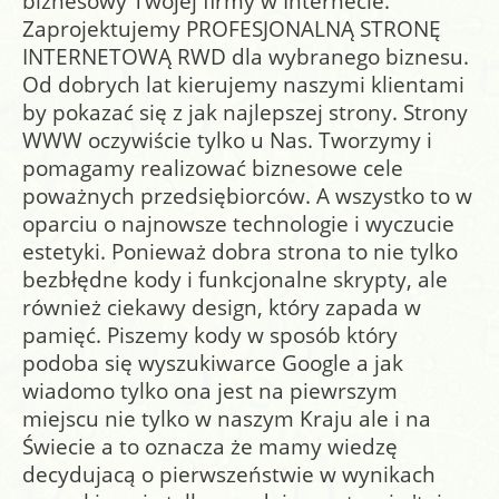
biznesowy Twojej firmy w Internecie.
given in
/home/epanfu.pl/public_html/index.php
on line
Zaprojektujemy PROFESJONALNĄ STRONĘ
3058
INTERNETOWĄ RWD dla wybranego biznesu.
Od dobrych lat kierujemy naszymi klientami
Warning
: fclose() expects parameter 1 to be resource, bool
given in
/home/epanfu.pl/public_html/index.php
on line
by pokazać się z jak najlepszej strony. Strony
3058
WWW oczywiście tylko u Nas. Tworzymy i
pomagamy realizować biznesowe cele
Notice
: Undefined offset: 1 in
poważnych przedsiębiorców. A wszystko to w
/home/epanfu.pl/public_html/index.php
on line
3058
oparciu o najnowsze technologie i wyczucie
Warning
: fopen(iel/000galeria.we/d.txt): failed to open
estetyki. Ponieważ dobra strona to nie tylko
stream: No such file or directory in
bezbłędne kody i funkcjonalne skrypty, ale
/home/epanfu.pl/public_html/index.php
on line
3058
również ciekawy design, który zapada w
Warning
: flock() expects parameter 1 to be resource, bool
pamięć. Piszemy kody w sposób który
given in
/home/epanfu.pl/public_html/index.php
on line
podoba się wyszukiwarce Google a jak
3058
wiadomo tylko ona jest na piewrszym
miejscu nie tylko w naszym Kraju ale i na
Warning
: fwrite() expects parameter 1 to be resource, bool
given in
/home/epanfu.pl/public_html/index.php
on line
Świecie a to oznacza że mamy wiedzę
3058
decydujacą o pierwszeństwie w wynikach