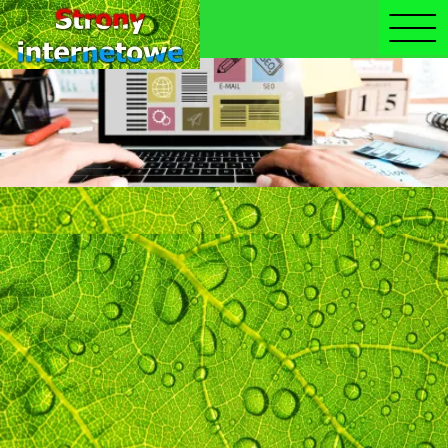
Warning
: fopen(iel/000galeria.we/licznik.txt): failed to open
stream: No such file or directory in
/home/epanfu.pl/public_html/index.php
on line
3058
Warning
: filesize(): stat failed for
iel/000galeria.we/licznik.txt in
/home/epanfu.pl/public_html/index.php
on line
3058
Warning
: fread() expects parameter 1 to be resource, bool
given in
/home/epanfu.pl/public_html/index.php
on line
3058
Warning
: fclose() expects parameter 1 to be resource, bool
given in
/home/epanfu.pl/public_html/index.php
on line
3058
Warning
: fopen(iel/000galeria.we/licznik.txt): failed to open
stream: No such file or directory in
/home/epanfu.pl/public_html/index.php
on line
3058
Warning
: flock() expects parameter 1 to be resource, bool